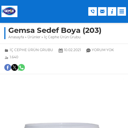
Gemsa Sedef Boya (203)
Anasayfa
»
Ürünler
»
İç Cephe Ürün Grubu
İÇ CEPHE ÜRÜN GRUBU
10.02.2021
YORUM YOK
1.640