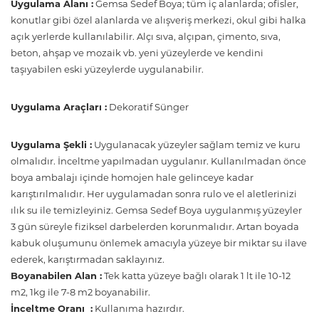
Uygulama Alanı :
Gemsa Sedef Boya; tüm iç alanlarda; ofisler,
konutlar gibi özel alanlarda ve alışveriş merkezi, okul gibi halka
açık yerlerde kullanılabilir. Alçı sıva, alçıpan, çimento, sıva,
beton, ahşap ve mozaik vb. yeni yüzeylerde ve kendini
taşıyabilen eski yüzeylerde uygulanabilir.
Uygulama Araçları :
Dekoratif Sünger
Uygulama Şekli :
Uygulanacak yüzeyler sağlam temiz ve kuru
olmalıdır. İnceltme yapılmadan uygulanır. Kullanılmadan önce
boya ambalajı içinde homojen hale gelinceye kadar
karıştırılmalıdır. Her uygulamadan sonra rulo ve el aletlerinizi
ılık su ile temizleyiniz. Gemsa Sedef Boya uygulanmış yüzeyler
3 gün süreyle fiziksel darbelerden korunmalıdır. Artan boyada
kabuk oluşumunu önlemek amacıyla yüzeye bir miktar su ilave
ederek, karıştırmadan saklayınız.
Boyanabilen Alan :
Tek katta yüzeye bağlı olarak 1 lt ile 10-12
m2, 1kg ile 7-8 m2 boyanabilir.
İnceltme Oranı :
Kullanıma hazırdır.