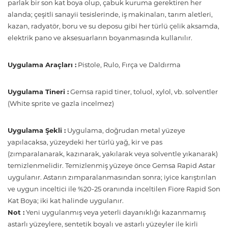
parlak bir son kat boya olup, çabuk kuruma gerektiren her
alanda; çeşitli sanayii tesislerinde, iş makinaları, tarım aletleri,
kazan, radyatör, boru ve su deposu gibi her türlü çelik aksamda,
elektrik pano ve aksesuarların boyanmasında kullanılır.
Uygulama Araçları :
Pistole, Rulo, Fırça ve Daldırma
Uygulama Tineri :
Gemsa rapid tiner, toluol, xylol, vb. solventler
(White sprite ve gazla incelmez)
Uygulama Şekli :
Uygulama, doğrudan metal yüzeye
yapılacaksa, yüzeydeki her türlü yağ, kir ve pas
(zımparalanarak, kazınarak, yakılarak veya solventle yıkanarak)
temizlenmelidir. Temizlenmiş yüzeye önce Gemsa Rapid Astar
uygulanır. Astarın zımparalanmasından sonra; iyice karıştırılan
ve uygun inceltici ile %20-25 oranında inceltilen Fiore Rapid Son
Kat Boya; iki kat halinde uygulanır.
Not :
Yeni uygulanmış veya yeterli dayanıklığı kazanmamış
astarlı yüzeylere, sentetik boyalı ve astarlı yüzeyler ile kirli