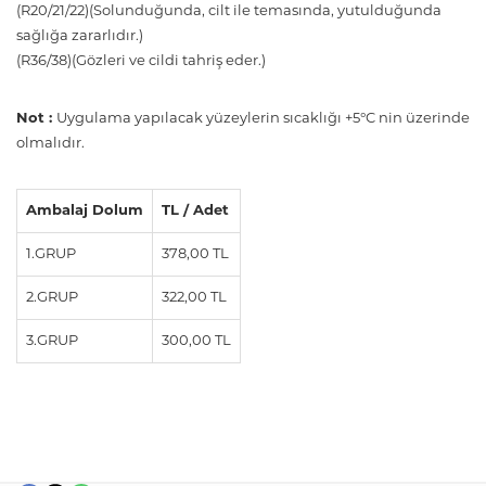
(R20/21/22)(Solunduğunda, cilt ile temasında, yutulduğunda
sağlığa zararlıdır.)
(R36/38)(Gözleri ve cildi tahriş eder.)
Not :
Uygulama yapılacak yüzeylerin sıcaklığı +5°C nin üzerinde
olmalıdır.
Ambalaj Dolum
TL / Adet
1.GRUP
378,00 TL
2.GRUP
322,00 TL
3.GRUP
300,00 TL