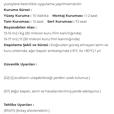
yüzeylere kesinlikle uygulama yapılmamalıdır.
Kuruma Süresi :
Yüzey Kuruma :
10 dakika
Montaj Kuruması :
1-2 saat
Tam Kuruması :
12 saat
Sert Kuruması :
72 saat
Boyanabilen Alan :
13-15 m2 / kg (30 mikron kuru film kalınlığında)
15-17 m2 / lt (30 mikron kuru film kalınlığında)
Depolama Şekli ve Süresi :
Doğrudan güneş almayan serin ve
kuru ortamda, ağzı kapalı ambalajında (+5°C ile +30°C) 1 yıl
Güvenlik Uyarıları :
(S2) (Çocukların ulaşabileceği yerden uzak tutunuz.)
(S7) (Ağzı kapalı, serin ve havalandırılmış yerde saklayınız.)
Tehlike Uyarıları :
(R10/11) (Kolay alevlenebilir.)